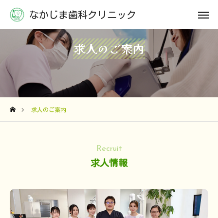
なかじま歯科クリニック
なかじま歯科クリニック
アクセス
お問い合わせ
求人のご案内
診療方針
診療内容
求人のご案内
スタッフ紹介
院内紹介
Recruit
求人情報
アクセス
お問い合わせ
お知らせ