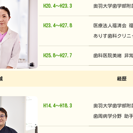
H20.4～H23.3
奥羽大学歯学部附
H23.4～H27.8
医療法人福清会 
ありす歯科クリニ
H25.8～H27.7
歯科医院美緒 非
誠
経歴
H14.4～H18.3
奥羽大学歯学部附
歯周病学分野 助