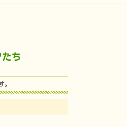
フたち
す。