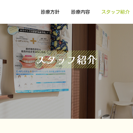
診療方針
診療内容
スタッフ紹介
スタッフ紹介
診療
自
咬筋ボツリヌス治療、ホ
歯科、歯科口腔外科
期健診