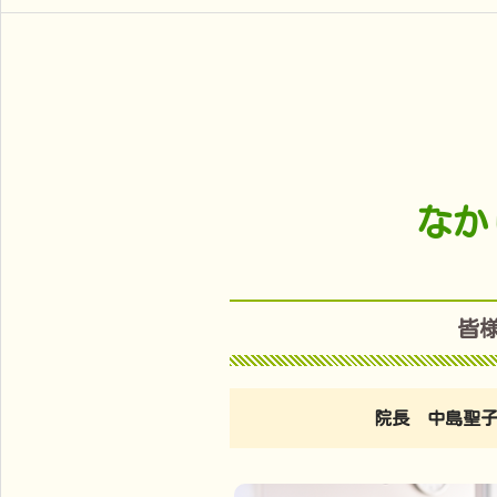
なか
皆
院長 中島聖