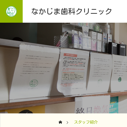
なかじま歯科クリニック
療
保険
トニング、矯正治療、定
一般歯科・予防歯科、小児
スタッフ紹介